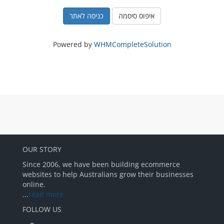
איפוס סיסמה
Powered by
WHMCompleteSolution
OUR STORY
Since 2006, we have been building ecommerce
websites to help Australians grow their businesses
online.
...
read more
FOLLOW US