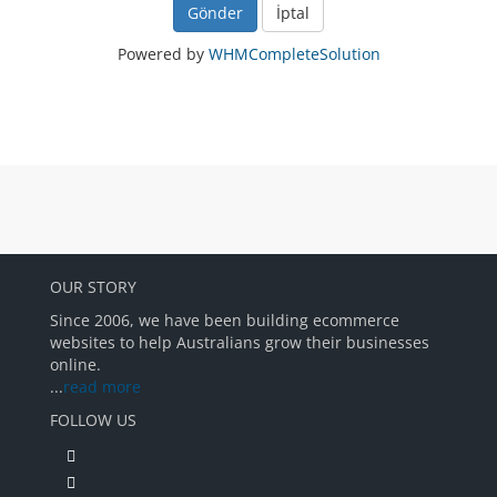
İptal
Powered by
WHMCompleteSolution
OUR STORY
Since 2006, we have been building ecommerce
websites to help Australians grow their businesses
online.
...
read more
FOLLOW US