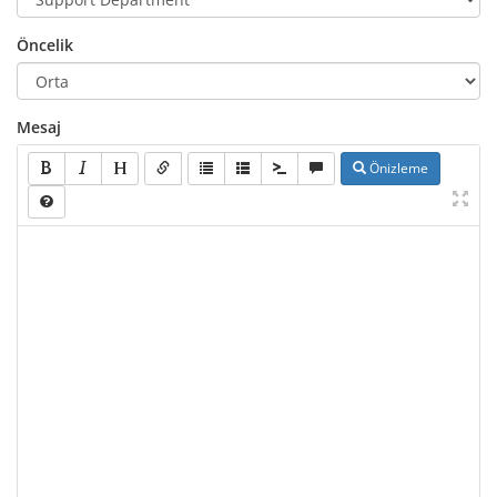
Öncelik
Mesaj
Önizleme