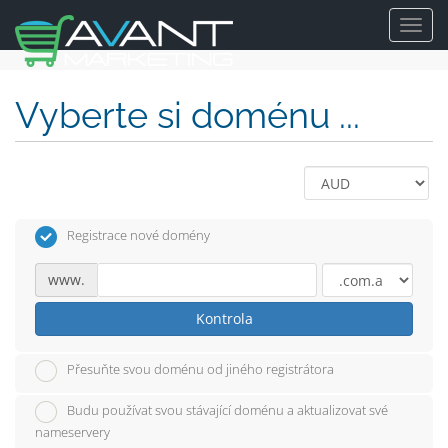
Toggl
navig
Vyberte si doménu ...
Registrace nové domény
www.
Kontrola
Přesuňte svou doménu od jiného registrátora
Budu používat svou stávající doménu a aktualizovat své
nameservery