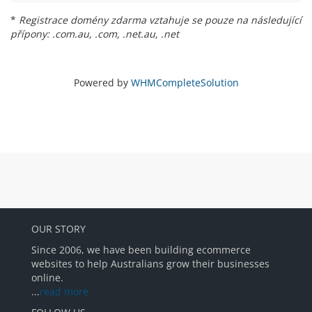
*
Registrace domény zdarma vztahuje se pouze na následující
přípony: .com.au, .com, .net.au, .net
Powered by
WHMCompleteSolution
OUR STORY
Since 2006, we have been building ecommerce
websites to help Australians grow their businesses
online.
...
read more